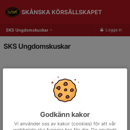
SKÅNSKA KÖRSÄLLSKAPET
Logga in
SKS Ungdomskuskar
SKS Ungdomskuskar
Godkänn kakor
Vi använder oss av kakor (cookies) för att vår
webbplats ska fungera bra för dig. De används