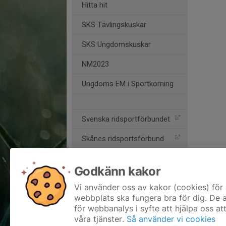
Hitta hit
SKS Tävlingskuskar
SKS Ungdomskuskar
NM2023
Ungdoms EM i Sportkörning
Svenska ridsportförbundet
Skånes ridsportsförbund
Tidningen Ridsport
Godkänn kakor
Horsedriving
Vi använder oss av kakor (cookies) för 
webbplats ska fungera bra för dig. De
Hoefnet
för webbanalys i syfte att hjälpa oss at
TDB
våra tjänster.
Så använder vi cookies