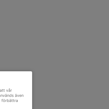
att vår
 används även
t förbättra