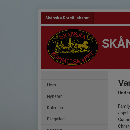
Skånska Körsällskapet
SKÅ
Van
Hem
Under
Nyheter
Familj
Kalender
Joja 
Bildgalleri
Gunnil
Christ