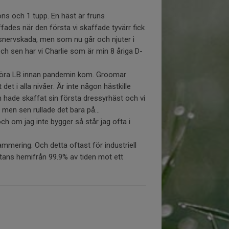
höns och 1 tupp. En häst är fruns
ades när den första vi skaffade tyvärr fick
lsnervskada, men som nu går och njuter i
ch sen har vi Charlie som är min 8 åriga D-
 köra LB innan pandemin kom. Groomar
det i alla nivåer. Är inte någon hästkille
n hade skaffat sin första dressyrhäst och vi
 men sen rullade det bara på...
och om jag inte bygger så står jag ofta i
mmering. Och detta oftast för industriell
stans hemifrån 99.9% av tiden mot ett