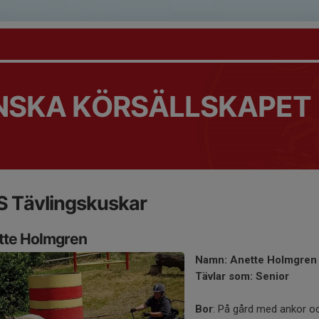
NSKA KÖRSÄLLSKAPET
S Tävlingskuskar
tte Holmgren
Namn: Anette Holmgren
Tävlar som: Senior
Bor
: På gård med ankor o