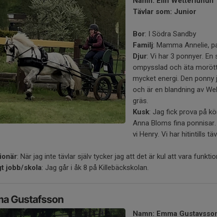
Namn: Elin Wetterlundh
Tävlar som: Junior
Bor
: I Södra Sandby
Familj
: Mamma Annelie, p
Djur
: Vi har 3 ponnyer. En 
ompysslad och äta morött
mycket energi. Den ponny 
och är en blandning av We
gräs.
Kusk
: Jag fick prova på kö
Anna Bloms fina ponnisar. 
vi Henry. Vi har hitintills t
ionär
: När jag inte tävlar själv tycker jag att det är kul att vara funktio
gt jobb/skola
: Jag går i åk 8 på Killebäckskolan.
a Gustafsson
Namn: Emma Gustavsso