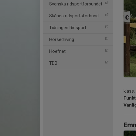
Svenska ridsportförbundet
Skånes ridsportsförbund
Tidningen Ridsport
Horsedriving
Hoefnet
TDB
klass.
Funkt
Vanli
Emm