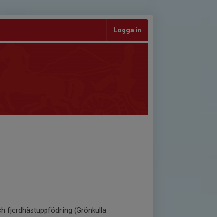
Logga in
ch fjordhästuppfödning (Grönkulla