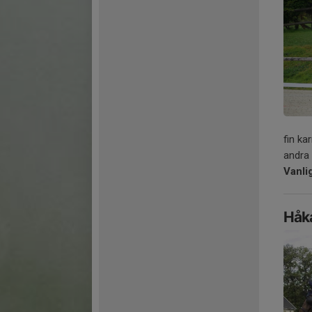
fin k
andra
Vanli
Håka