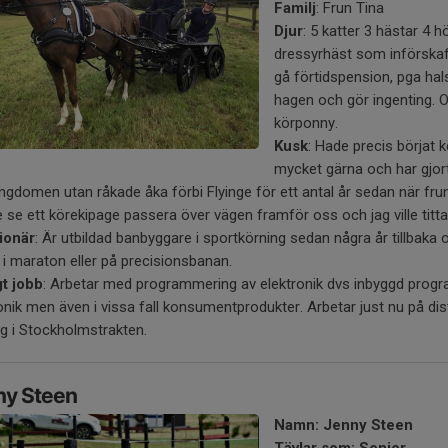
Familj
: Frun Tina
Djur
: 5 katter 3 hästar 4 
dressyrhäst som införskaff
gå förtidspension, pga ha
hagen och gör ingenting. O
körponny.
Kusk
: Hade precis börjat
mycket gärna och har gjort 
ngdomen utan råkade åka förbi Flyinge för ett antal år sedan när fru
 se ett körekipage passera över vägen framför oss och jag ville titta
ionär
: Är utbildad banbyggare i sportkörning sedan några år tillbaka 
 i maraton eller på precisionsbanan.
gt jobb
: Arbetar med programmering av elektronik dvs inbyggd progra
onik men även i vissa fall konsumentprodukter. Arbetar just nu på di
g i Stockholmstrakten.
ny Steen
Namn: Jenny Steen