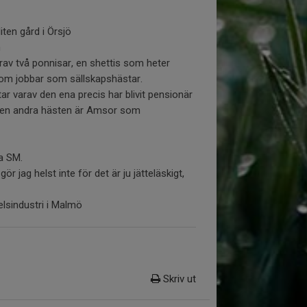
iten gård i Örsjö
m
arav två ponnisar, en shettis som heter
om jobbar som sällskapshästar.
ar varav den ena precis har blivit pensionär
v. Den andra hästen är Amsor som
ra SM.
 jag helst inte för det är ju jätteläskigt,
elsindustri i Malmö
Skriv ut