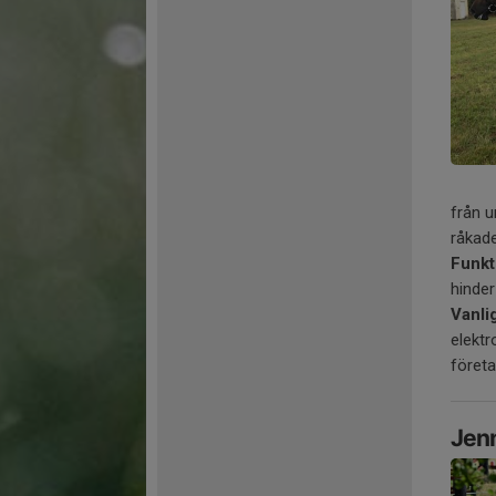
från u
råkade
Funkt
hinder
Vanli
elektr
företa
Jen