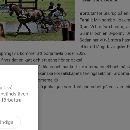
Tävlar som: Senior
Bor:
Utanför Skurup på en l
Familj:
Min sambo Joaki
Djur:
Vi har fyra hästar, v
Gunnar och en D-ponny: D
Sedan har vi två stora häst
efter ett långt tävlingsli
pningsvis kommer att börja tävla under 2022.
finns det en katt och ett gäng hönor också.
Jag tävlar enbet i svår klass och har kört lite internationellt och någ
ionär:
Jag är aktiv i skånska körsällskapets tävlingssektion. Grooma gör
a typer dom där groomarna 😊
t jobb:
I vanliga fall så jobbar jag som fastighetschef på en livsmed
att vår
 används även
t förbättra
ändiga