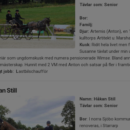
Tävlar som: Senior
Bor:
Familj:
Djur:
Artemis (Anton), en 
kulltorps Artitekt u: Marsha
Kusk:
Ridit hela livet me
Susanne tävlat under min 
arriär som ungdomskusk med numera pensionerade Wimse. Bland ann
 mästerskap. Hunnit med 2 VM med Anton och satsar på fler i framti
gt jobb: L
astbilschaufför
n Still
Namn: Håkan Stil
l
Tävlar som: Senior
Bor
: I norra Sjöbo kommun
renoveras, i Starrarp