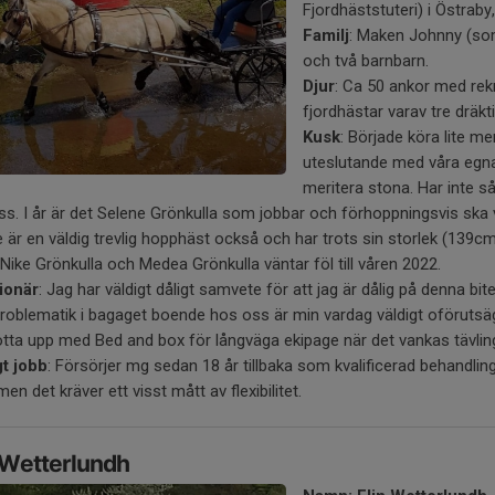
Fjordhäststuteri) i Östraby
Familj
: Maken Johnny (som
och två barnbarn.
Djur
: Ca 50 ankor med rekr
fjordhästar varav tre drä
Kusk
: Började köra lite me
uteslutande med våra egna 
meritera stona. Har inte så
ass. I år är det Selene Grönkulla som jobbar och förhoppningsvis ska v
 är en väldig trevlig hopphäst också och har trots sin storlek (139
 Nike Grönkulla och Medea Grönkulla väntar föl till våren 2022.
ionär
: Jag har väldigt dåligt samvete för att jag är dålig på denna
oblematik i bagaget boende hos oss är min vardag väldigt oförutsäg
ötta upp med Bed and box för långväga ekipage när det vankas tävlin
gt jobb
: Försörjer mg sedan 18 år tillbaka som kvalificerad behandlin
 men det kräver ett visst mått av flexibilitet.
 Wetterlundh