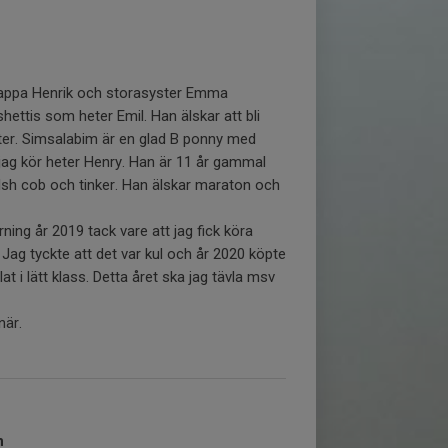
appa Henrik och storasyster Emma
shettis som heter Emil. Han älskar att bli
er. Simsalabim är en glad B ponny med
jag kör heter Henry. Han är 11 år gammal
lsh cob och tinker. Han älskar maraton och
rning år 2019 tack vare att jag fick köra
Jag tyckte att det var kul och år 2020 köpte
ävlat i lätt klass. Detta året ska jag tävla msv
när.
n