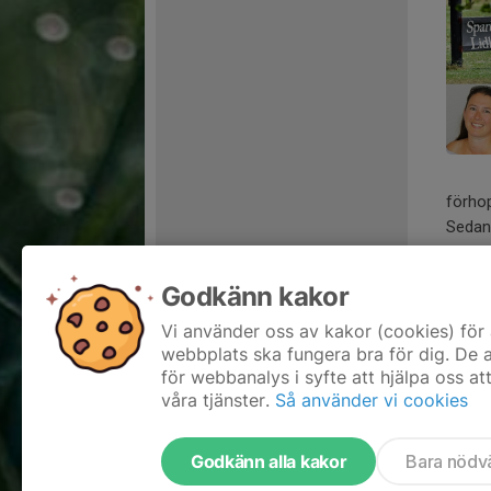
förhop
Sedan 
Kusk:
Funkt
Godkänn kakor
modig
Vanlig
Vi använder oss av kakor (cookies) för 
webbplats ska fungera bra för dig. De
för webbanalys i syfte att hjälpa oss at
våra tjänster.
Så använder vi cookies
Godkänn alla kakor
Bara nödv