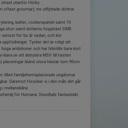
, straxt utanför Hörby.
 oftast groomar), tre utflyttade döttrar
ytering, katter, cockerspaniel samt 10
ktiga ston samt dotterns hopphäst SWB.
r seriöst för tio år sedan, och kör
uppfödningar. Tycker det är roligt att
 höga ambitioner och har hitintills bara kört
i klara av att debutera MSV till hästen.
cm) placeringar bland stora hästar tom 90cm
 biten. Med familjehemsplacerade ungdomar
bar. Däremot försöker vi i den mån det går
g i mellanskåne.
gsfamilj för Humana. Stundtals fantastiskt