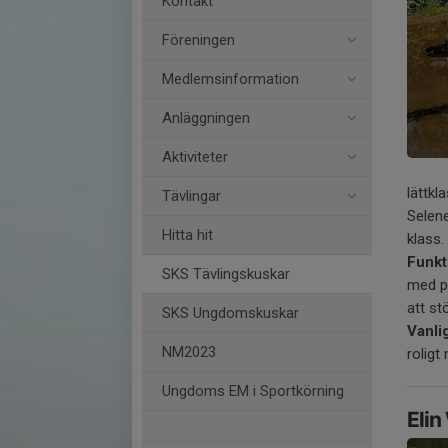
Kontakt
Föreningen
Medlemsinformation
Anläggningen
Aktiviteter
lättkl
Tävlingar
Selene
Hitta hit
klass.
Funkt
SKS Tävlingskuskar
med pr
att st
SKS Ungdomskuskar
Vanli
NM2023
roligt
Ungdoms EM i Sportkörning
Elin