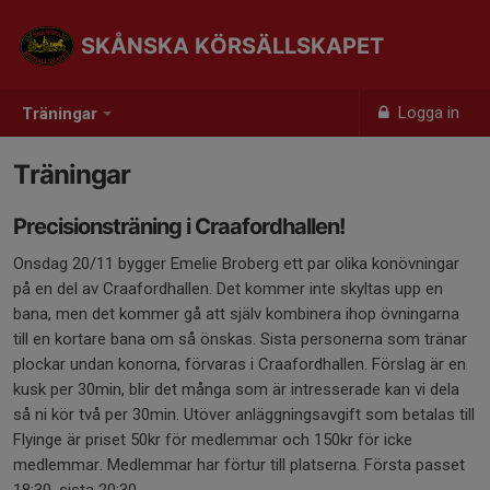
SKÅNSKA KÖRSÄLLSKAPET
Logga in
Träningar
Träningar
Precisionsträning i Craafordhallen!
Onsdag 20/11 bygger Emelie Broberg ett par olika konövningar
på en del av Craafordhallen. Det kommer inte skyltas upp en
bana, men det kommer gå att själv kombinera ihop övningarna
till en kortare bana om så önskas. Sista personerna som tränar
plockar undan konorna, förvaras i Craafordhallen. Förslag är en
kusk per 30min, blir det många som är intresserade kan vi dela
så ni kör två per 30min. Utöver anläggningsavgift som betalas till
Flyinge är priset 50kr för medlemmar och 150kr för icke
medlemmar. Medlemmar har förtur till platserna. Första passet