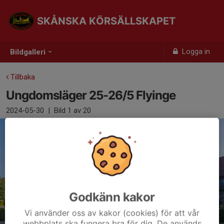
SKÅNSKA KÖRSÄLLSKAPET
Logga in
Bildgalleri
Tillbaka
Ungdomsläger 25-26/5 Flyinge
2024-05-30
|
Bild
1
av 20
Godkänn kakor
Vi använder oss av kakor (cookies) för att vår
webbplats ska fungera bra för dig. De används