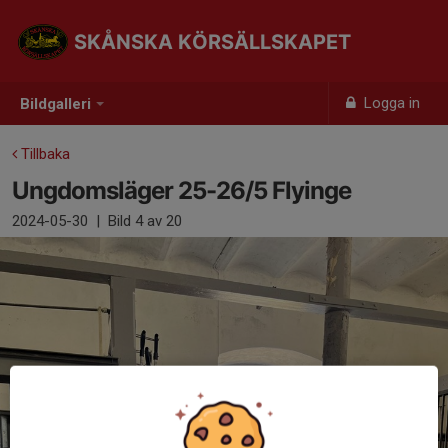
SKÅNSKA KÖRSÄLLSKAPET
Logga in
Bildgalleri
Tillbaka
Ungdomsläger 25-26/5 Flyinge
2024-05-30
|
Bild
4
av 20