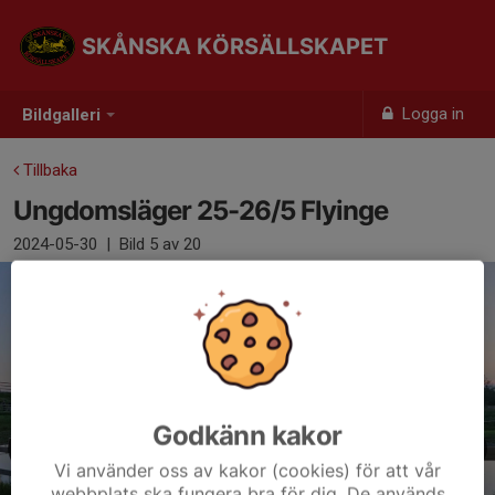
SKÅNSKA KÖRSÄLLSKAPET
Logga in
Bildgalleri
Tillbaka
Ungdomsläger 25-26/5 Flyinge
2024-05-30
|
Bild
5
av 20
Godkänn kakor
Vi använder oss av kakor (cookies) för att vår
webbplats ska fungera bra för dig. De används