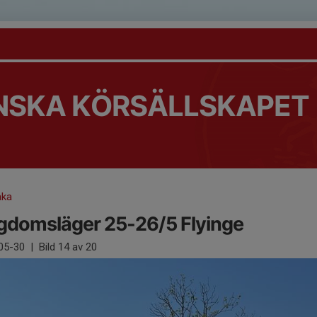
NSKA KÖRSÄLLSKAPET
aka
gdomsläger 25-26/5 Flyinge
05-30
|
Bild
14
av 20