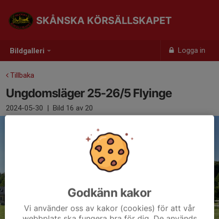
SKÅNSKA KÖRSÄLLSKAPET
Logga in
Bildgalleri
Tillbaka
Ungdomsläger 25-26/5 Flyinge
2024-05-30
|
Bild
16
av 20
Godkänn kakor
Vi använder oss av kakor (cookies) för att vår
webbplats ska fungera bra för dig. De används