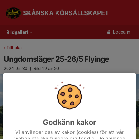
SKÅNSKA KÖRSÄLLSKAPET
Logga in
Bildgalleri
Tillbaka
Ungdomsläger 25-26/5 Flyinge
2024-05-30
|
Bild
19
av 20
Godkänn kakor
Vi använder oss av kakor (cookies) för att vår
webbplats ska fungera bra för dig. De används